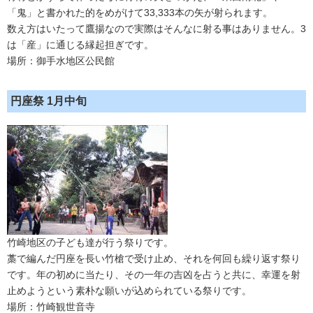
「鬼」と書かれた的をめがけて33,333本の矢が射られます。
数え方はいたって鷹揚なので実際はそんなに射る事はありません。3
は「産」に通じる縁起担ぎです。
場所：御手水地区公民館
円座祭 1月中旬
竹崎地区の子ども達が行う祭りです。
藁で編んだ円座を長い竹槍で受け止め、それを何回も繰り返す祭り
です。年の初めに当たり、その一年の吉凶を占うと共に、幸運を射
止めようという素朴な願いが込められている祭りです。
場所：竹崎観世音寺