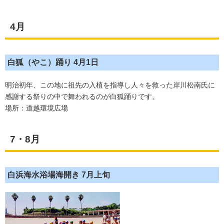
4月
白狐（やこ）踊り 4月1日
明治初年、この地に祖先の入植を指導し人々を救った岸川松南氏に
感謝する祭りの中で舞われるのが白狐踊りです。
場所：道越環境広場
7・8月
白浜海水浴場海開き 7月上旬