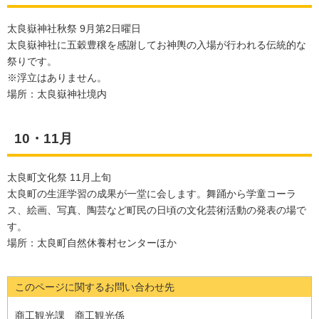
太良嶽神社秋祭 9月第2日曜日
太良嶽神社に五穀豊穣を感謝してお神輿の入場が行われる伝統的な
祭りです。
※浮立はありません。
場所：太良嶽神社境内
10・11月
太良町文化祭 11月上旬
太良町の生涯学習の成果が一堂に会します。舞踊から学童コーラ
ス、絵画、写真、陶芸など町民の日頃の文化芸術活動の発表の場で
す。
場所：太良町自然休養村センターほか
このページに関するお問い合わせ先
商工観光課 商工観光係