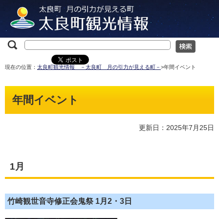
現在の位置：
太良町観光情報 －太良町 月の引力が見える町－
>年間イベント
年間イベント
更新日：2025年7月25日
1月
竹崎観世音寺修正会鬼祭 1月2・3日