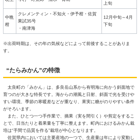
上旬
クレメンティン・不知火
・伊予柑
・佐賀
中晩
12月中旬～4月
果試35号
柑
下旬
・南津海
※出荷時期は、その年の気候などによって前後することがありま
す。
“たらみかん”の特徴
太良町の「みかん」は、多良岳山系から有明海に向かう斜面地で
育つのが大きな特長です。海からの潮風と日射、斜面で光を受けや
すい環境、季節の寒暖差などが重なり、果実に糖がのりやすい条件
がそろいます。
また、ひとつ一つ手作業で、摘果（実を間引く）や剪定をするこ
とで、日当たりと着果量を丁寧に整えます。町内におけるみかん栽
培は“手間で品質を作る”栽培が中心となります。
佐賀県内においては主要産地の一つで、生産量は年により変動し