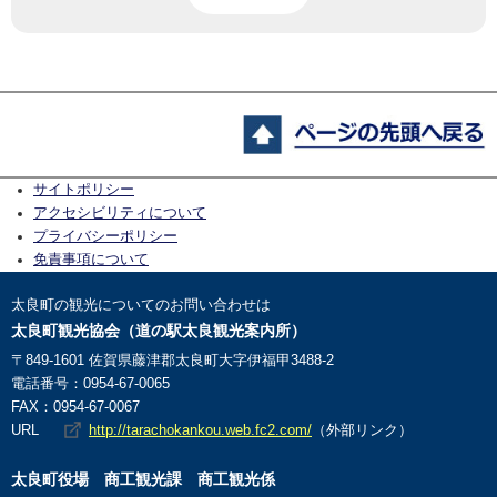
サイトポリシー
アクセシビリティについて
プライバシーポリシー
免責事項について
太良町の観光についてのお問い合わせは
太良町観光協会（道の駅太良観光案内所）
〒849-1601 佐賀県藤津郡太良町大字伊福甲3488-2
電話番号：0954-67-0065
FAX：0954-67-0067
URL
http://tarachokankou.web.fc2.com/
（外部リンク）
太良町役場
商工観光課 商工観光係