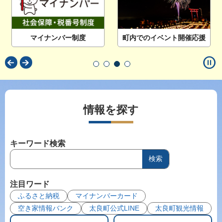
マイナンバー制度
町内でのイベント開催応援
pause_circle
情報を探す
キーワード検索
注目ワード
ふるさと納税
マイナンバーカード
空き家情報バンク
太良町公式LINE
太良町観光情報