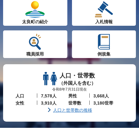
太良町の紹介
入札情報
職員採用
例規集
人口・世帯数
（外国人を含む）
令和8年7月31日現在
人口
7,578人
男性
3,668人
女性
3,910人
世帯数
3,180世帯
人口と世帯数の推移