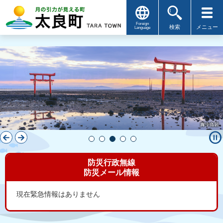
Foreign
検索
メニュー
Language
pause_circle
防災行政無線
防災メール情報
現在緊急情報はありません