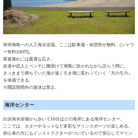
有明海唯一の人工海水浴場。ここは駐車場・休憩所が無料。(シャワ
ー有料100円)。
家族連れには最適な広さ。
友達や恋人とベンチに腰掛けて潮風に吹かれながら語らう間に、
さっきまで満ちていた海が遠く引き潮に変わっていく『月の引力』
を体感できる。
※開設期間外の遊泳は禁止。
海洋センター
白浜海水浴場から歩いて10分ほどの海岸にある海洋センター。
ここでは、カヌーやヨットなど多彩なマリンスポーツが楽しめる。
初心者の方にもインストラクターがついているので安心してマリン