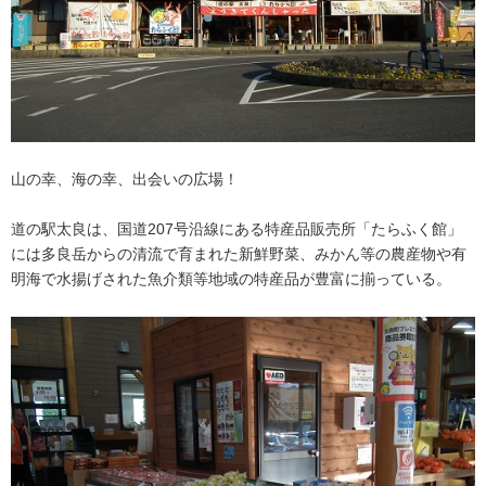
山の幸、海の幸、出会いの広場！
道の駅太良は、国道207号沿線にある特産品販売所「たらふく館」
には多良岳からの清流で育まれた新鮮野菜、みかん等の農産物や有
明海で水揚げされた魚介類等地域の特産品が豊富に揃っている。