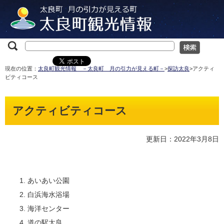
現在の位置：
太良町観光情報 －太良町 月の引力が見える町－
>
探訪太良
>アクティ
ビティコース
アクティビティコース
更新日：2022年3月8日
あいあい公園
白浜海水浴場
海洋センター
道の駅太良