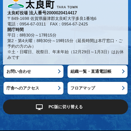
法人番号2000020414417
太良町役場
〒849-1698 佐賀県藤津郡太良町大字多良1番地6
電話：0954-67-0311 FAX：0954-67-2425
開庁時間
平日：8時30分～17時15分
第2・第4火曜：8時30分～19時15分（延長時間は本庁窓口・ご
予約の方のみ）
※土・日曜日、祝祭日、年末年始（12月29日～1月3日）はお休
みです
お問い合わせ
組織一覧・直通電話帳
庁舎へのアクセス
フロアマップ
PC版に切り替える