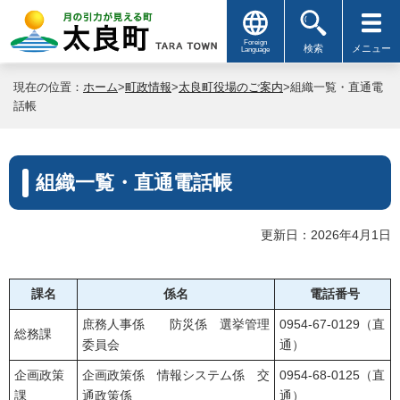
Foreign
検索
メニュー
Language
現在の位置：
ホーム
>
町政情報
>
太良町役場のご案内
>組織一覧・直通電
話帳
組織一覧・直通電話帳
更新日：2026年4月1日
課名
係名
電話番号
庶務人事係 防災係 選挙管理
0954-67-0129（直
総務課
委員会
通）
企画政策
企画政策係 情報システム係 交
0954-68-0125（直
課
通政策係
通）