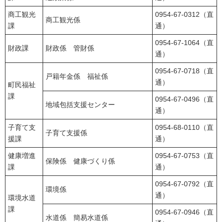
商工観光
0954-67-0312（直
商工観光係
課
通）
0954-67-1064（直
財政課
財政係 管財係
通）
0954-67-0718（直
戸籍年金係 福祉係
通）
町民福祉
課
0954-67-0496（直
地域包括支援センター
通）
子育て支
0954-68-0110（直
子育て支援係
援課
通）
健康増進
0954-67-0753（直
保険係 健康づくり係
課
通）
0954-67-0792（直
環境係
通）
環境水道
課
0954-67-0946（直
水道係 簡易水道係