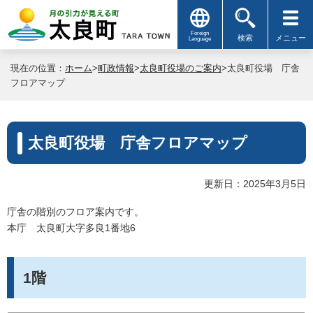
Foreign
検索
メニュー
Language
現在の位置：
ホーム
>
町政情報
>
太良町役場のご案内
>太良町役場 庁舎
フロアマップ
太良町役場 庁舎フロアマップ
更新日：2025年3月5日
庁舎の階別のフロア案内です。
本庁 太良町大字多良1番地6
1階