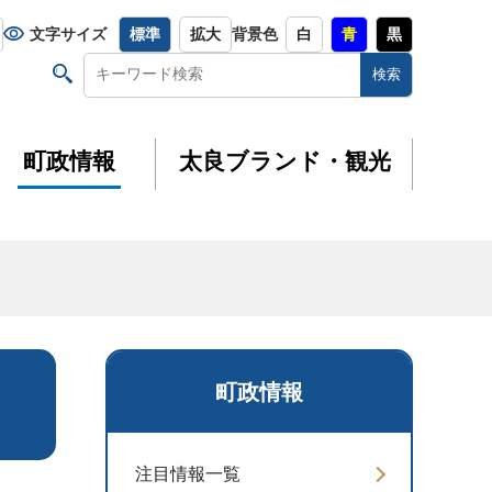
文字サイズ
標準
拡大
背景色
白
青
黒
町政情報
太良ブランド・観光
町政情報
注目情報一覧