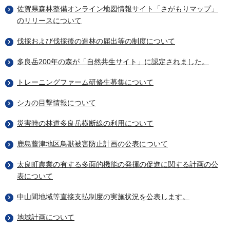
佐賀県森林整備オンライン地図情報サイト「さがもりマップ」
のリリースについて
伐採および伐採後の造林の届出等の制度について
多良岳200年の森が「自然共生サイト」に認定されました。
トレーニングファーム研修生募集について
シカの目撃情報について
災害時の林道多良岳横断線の利用について
鹿島藤津地区鳥獣被害防止計画の公表について
太良町農業の有する多面的機能の発揮の促進に関する計画の公
表について
中山間地域等直接支払制度の実施状況を公表します。
地域計画について