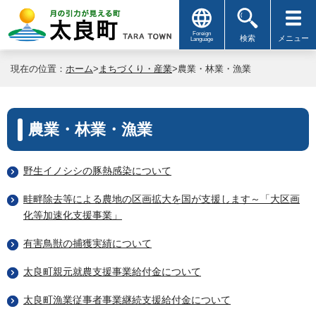
Foreign
検索
メニュー
Language
現在の位置：
ホーム
>
まちづくり・産業
>農業・林業・漁業
農業・林業・漁業
野生イノシシの豚熱感染について
畦畔除去等による農地の区画拡大を国が支援します～「大区画
化等加速化支援事業」
有害鳥獣の捕獲実績について
太良町親元就農支援事業給付金について
太良町漁業従事者事業継続支援給付金について