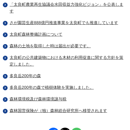
「太良町農業再生協議会水田収益力強化ビジョン」を公表しま
す
さが園芸生産888億円推進事業を太良町でも推進しています
太良町森林整備計画について
森林の土地を取得した時は届出が必要です。
太良町の公共建築物における木材の利用促進に関する方針を策
定しました。
多良岳200年の森
多良岳200年の森で植樹体験を実施しました。
森林環境税及び森林環境譲与税
森林国営保険が（独）森林総合研究所へ移管されます