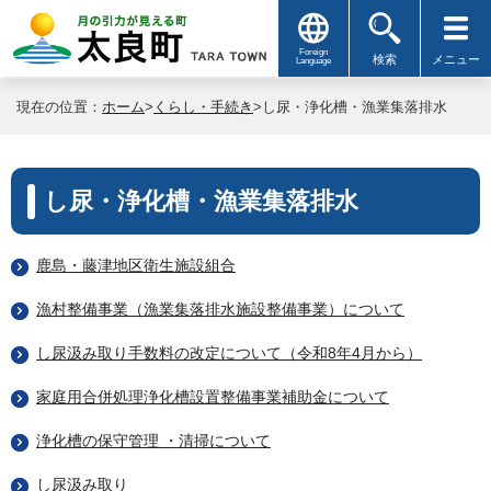
Foreign
検索
メニュー
Language
現在の位置：
ホーム
>
くらし・手続き
>し尿・浄化槽・漁業集落排水
し尿・浄化槽・漁業集落排水
鹿島・藤津地区衛生施設組合
漁村整備事業（漁業集落排水施設整備事業）について
し尿汲み取り手数料の改定について（令和8年4月から）
家庭用合併処理浄化槽設置整備事業補助金について
浄化槽の保守管理 ・清掃について
し尿汲み取り