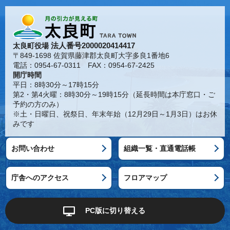
法人番号2000020414417
太良町役場
〒849-1698 佐賀県藤津郡太良町大字多良1番地6
電話：0954-67-0311 FAX：0954-67-2425
開庁時間
平日：8時30分～17時15分
第2・第4火曜：8時30分～19時15分（延長時間は本庁窓口・ご
予約の方のみ）
※土・日曜日、祝祭日、年末年始（12月29日～1月3日）はお休
みです
お問い合わせ
組織一覧・直通電話帳
庁舎へのアクセス
フロアマップ
PC版に切り替える