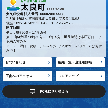
法人番号2000020414417
太良町役場
〒849-1698 佐賀県藤津郡太良町大字多良1番地6
電話：0954-67-0311 FAX：0954-67-2425
開庁時間
平日：8時30分～17時15分
第2・第4火曜：8時30分～19時15分（延長時間は本庁窓口・ご
予約の方のみ）
※土・日曜日、祝祭日、年末年始（12月29日～1月3日）はお休
みです
お問い合わせ
組織一覧・直通電話帳
庁舎へのアクセス
フロアマップ
PC版に切り替える