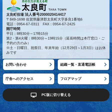
法人番号2000020414417
太良町役場
〒849-1698 佐賀県藤津郡太良町大字多良1番地6
電話：0954-67-0311 FAX：0954-67-2425
開庁時間
平日：8時30分～17時15分
第2・第4火曜：8時30分～19時15分（延長時間は本庁窓口・ご
予約の方のみ）
※土・日曜日、祝祭日、年末年始（12月29日～1月3日）はお休
みです
お問い合わせ
組織一覧・直通電話帳
庁舎へのアクセス
フロアマップ
PC版に切り替える