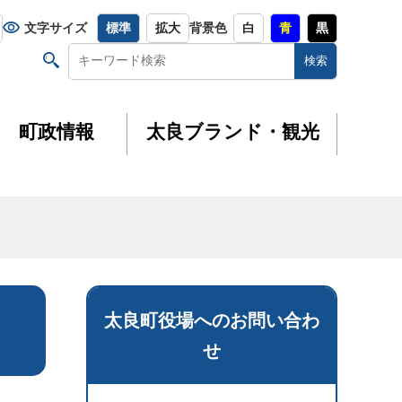
文字サイズ
標準
拡大
背景色
白
青
黒
町政情報
太良ブランド・観光
太良町役場へのお問い合わ
せ