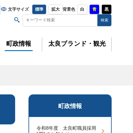
文字サイズ
標準
拡大
背景色
白
青
黒
町政情報
太良ブランド・観光
町政情報
令和8年度 太良町職員採用