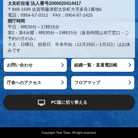
法人番号2000020414417
太良町役場
〒849-1698 佐賀県藤津郡太良町大字多良1番地6
電話：0954-67-0311 FAX：0954-67-2425
開庁時間
平日：8時30分～17時15分
第2・第4火曜：8時30分～19時15分（延長時間は本庁窓口・ご
予約の方のみ）
※土・日曜日、祝祭日、年末年始（12月29日～1月3日）はお休
みです
お問い合わせ
組織一覧・直通電話帳
庁舎へのアクセス
フロアマップ
PC版に切り替える
Copyright Tara Town. All right reserved.