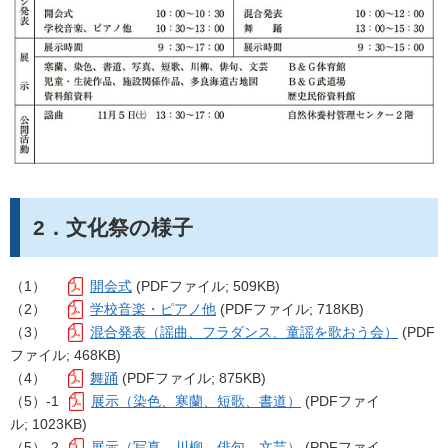
2．文化祭の様子
（1）
開会式
(PDFファイル; 509KB)
（2）
学校音楽・ピアノ他
(PDFファイル; 718KB)
（3）
混合発表（謡曲、フラダンス、童謡を歌おう会）
(PDF
ファイル; 468KB)
（4）
舞踊
(PDFファイル; 875KB)
（5）-1
展示（染色、寒蘭、短歌、書道）
(PDFファイ
ル; 1023KB)
（5）-2
展示（写真、川柳、俳句、文芸）
(PDFファイ