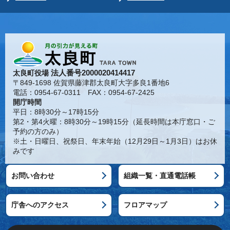
法人番号2000020414417
太良町役場
〒849-1698 佐賀県藤津郡太良町大字多良1番地6
電話：0954-67-0311 FAX：0954-67-2425
開庁時間
平日：8時30分～17時15分
第2・第4火曜：8時30分～19時15分（延長時間は本庁窓口・ご
予約の方のみ）
※土・日曜日、祝祭日、年末年始（12月29日～1月3日）はお休
みです
お問い合わせ
組織一覧・直通電話帳
庁舎へのアクセス
フロアマップ