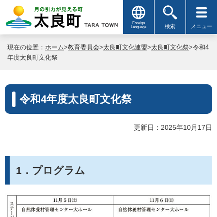
Foreign
検索
メニュー
Language
現在の位置：
ホーム
>
教育委員会
>
太良町文化連盟
>
太良町文化祭
>令和4
年度太良町文化祭
令和4年度太良町文化祭
更新日：2025年10月17日
1．プログラム