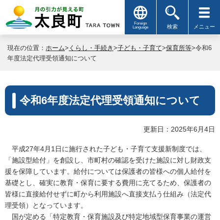
Foreign
検索
メニュー
Language
現在の位置：
ホーム
>
くらし・手続き
>
子ども・子育て
>
保育所等
>令和6
年度法定代理受領通知について
令和6年度法定代理受領通知について
更新日：2025年6月4日
平成27年4月1日に施行された子ども・子育て支援新制度では、
「施設型給付」を創設し、市町村の確認を受けた施設に対し財政支
援を保障しています。給付については保護者の皆様への個人給付を
基礎とし、確実に教育・保育に要する費用に充てるため、保護者の
皆様に直接給付せずに町から利用施設へ直接支払う仕組み（法定代
理受領）となっています。
国が定める「特定教育・保育施設及び特定地域型保育事業の運営