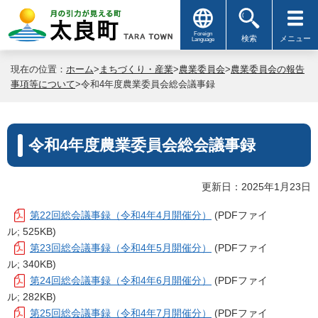
Foreign
検索
メニュー
Language
現在の位置：
ホーム
>
まちづくり・産業
>
農業委員会
>
農業委員会の報告
事項等について
>令和4年度農業委員会総会議事録
令和4年度農業委員会総会議事録
更新日：2025年1月23日
第22回総会議事録（令和4年4月開催分）
(PDFファイ
ル; 525KB)
第23回総会議事録（令和4年5月開催分）
(PDFファイ
ル; 340KB)
第24回総会議事録（令和4年6月開催分）
(PDFファイ
ル; 282KB)
第25回総会議事録（令和4年7月開催分）
(PDFファイ