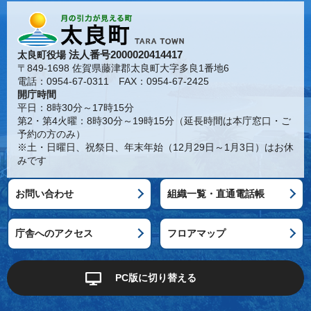
法人番号2000020414417
太良町役場
〒849-1698 佐賀県藤津郡太良町大字多良1番地6
電話：0954-67-0311 FAX：0954-67-2425
開庁時間
平日：8時30分～17時15分
第2・第4火曜：8時30分～19時15分（延長時間は本庁窓口・ご
予約の方のみ）
※土・日曜日、祝祭日、年末年始（12月29日～1月3日）はお休
みです
お問い合わせ
組織一覧・直通電話帳
庁舎へのアクセス
フロアマップ
PC版に切り替える