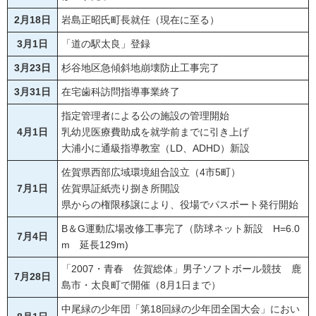
2月18日
岩島正昭氏町長就任（現在に至る）
3月1日
「道の駅太良」登録
3月23日
杉谷地区急傾斜地崩壊防止工事完了
3月31日
在宅歯科訪問指導事業終了
指定管理者による公の施設の管理開始
4月1日
乳幼児医療費助成を就学前までに引き上げ
大浦小に通級指導教室（LD、ADHD）新設
佐賀県西部広域環境組合設立（4市5町）
7月1日
佐賀県証紙売り捌き所開設
県からの権限移譲により、役場でパスポート発行開始
B＆G運動広場改修工事完了（防球ネット新設 H=6.0
7月4日
m 延長129m)
「2007・青春 佐賀総体」男子ソフトボール競技 鹿
7月28日
島市・太良町で開催（8月1日まで）
中尾緑の少年団「第18回緑の少年団全国大会」におい