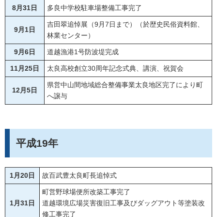
8月31日
多良中学校駐車場整備工事完了
吉田翠追悼展（9月7日まで）（於歴史民俗資料館、
9月1日
林業センター）
9月6日
道越漁港1号防波堤完成
11月25日
太良高校創立30周年記念式典、講演、祝賀会
県営中山間地域総合整備事業太良地区完了により町
12月5日
へ譲与
平成19年
1月20日
故百武豊太良町長追悼式
町営野球場便所改築工事完了
1月31日
道越環境広場災害復旧工事及びダッグアウト等塗装改
修工事完了