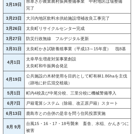
県単さが農業農村振興整備事業 中村地区ほ場整備
3月19日
完了
3月23日
大川内地区飲料水供給施設増補改良工事完了
3月26日
太良町リサイクルセンター完成
3月27日
防災行政無線 フルデジタル更新
3月31日
太良町かき試験養殖事業（平成13～15年度） 筏8基
太幸早生増産対策事業創設
4月1日
太良町和牛振興会発足
公共施設の木材使用を目的として町有林1.86haを主伐
4月19日
（跡地に針広混交植栽）
5月1日
町内4校及び中尾分校、三里分校に機械警備導入
6月7日
戸籍電算システム（除籍、改正原戸籍）スタート
6月13日
鹿島市との合併の是非を問う住民投票実施
台風15・16・17・18号襲来 畜舎、水稲、かんきつに
8月 9月
被害