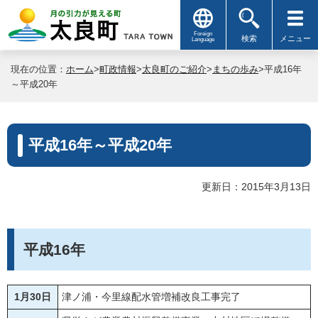
Foreign
検索
メニュー
Language
現在の位置：
ホーム
>
町政情報
>
太良町のご紹介
>
まちの歩み
>平成16年
～平成20年
平成16年～平成20年
更新日：2015年3月13日
平成16年
1月30日
津ノ浦・今里線配水管増補改良工事完了