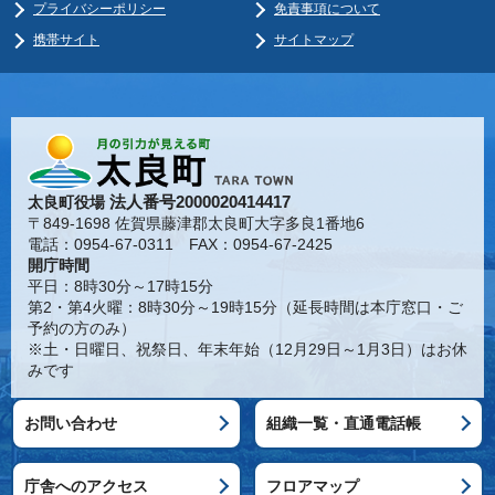
プライバシーポリシー
免責事項について
携帯サイト
サイトマップ
法人番号2000020414417
太良町役場
〒849-1698 佐賀県藤津郡太良町大字多良1番地6
電話：0954-67-0311 FAX：0954-67-2425
開庁時間
平日：8時30分～17時15分
第2・第4火曜：8時30分～19時15分（延長時間は本庁窓口・ご
予約の方のみ）
※土・日曜日、祝祭日、年末年始（12月29日～1月3日）はお休
みです
お問い合わせ
組織一覧・直通電話帳
庁舎へのアクセス
フロアマップ