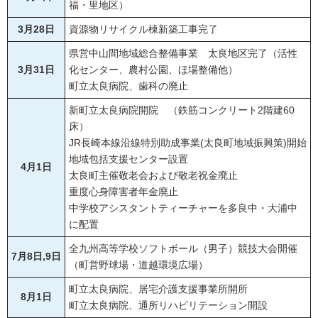
福・里地区）
3月28日
資源物リサイクル棟新築工事完了
県営中山間地域総合整備事業 太良地区完了（活性
3月31日
化センター、農村公園、ほ場整備他）
町立太良病院、歯科の廃止
新町立太良病院開院 （鉄筋コンクリート2階建60
床）
JR長崎本線沿線特別助成事業(太良町地域振興策)開始
地域包括支援センター設置
4月1日
太良町主催敬老会および敬老祝金廃止
重度心身障害者年金廃止
中学校アシスタントティーチャーを多良中・大浦中
に配置
全九州高等学校ソフトボール（男子）競技大会開催
7月8日,9日
（町営野球場・道越環境広場）
町立太良病院、居宅介護支援事業所開所
8月1日
町立太良病院、通所リハビリテーション開設