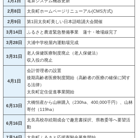
1月1日
電算システム機器更新
2月8日
太良町ホームページリニューアル(CMS方式)
2月9日
第1回太良町美しい日本語暗誦大会開催
3月14日
ふるさと農道緊急整備事業 蓮十・喰場線完了
3月28日
大浦中学校屋内運動場完成
老人保健医療制度廃止（老人保健法）
3月31日
収入役の廃止
会計管理者の設置
後期高齢者医療制度開始（高齢者の医療の確保に関す
4月1日
る法律）
太良町定住促進事業開始
大橋恒産から山林購入（230ha、400,000千円）、山林
6月13日
寄付（119ha）
太良高校存続期成会で趣意書採択、県教委等へ要望活
6月16日
動
7月14日
太良町ふるさと応援寄附金募集開始