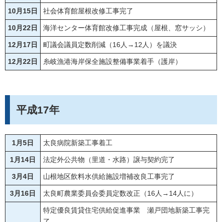
10月15日
社会体育館屋根改修工事完了
10月22日
海洋センター体育館改修工事完成（屋根、窓サッシ）
12月17日
町議会議員定数削減（16人→12人）を議決
12月22日
糸岐漁港海岸保全施設整備事業着手（護岸）
平成17年
1月5日
太良病院新築工事着工
1月14日
法定外公共物（里道・水路）譲与契約完了
3月4日
山根地区飲料水供給施設増補改良工事完了
3月16日
太良町農業委員会委員定数改正（16人→14人に）
特定優良賃貸住宅供給促進事業 瀬戸団地新築工事完
了