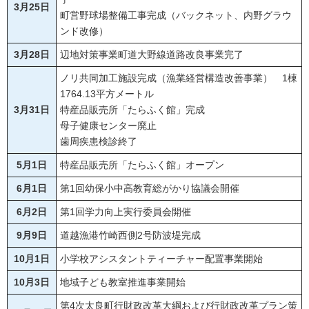
3月25日
町営野球場整備工事完成（バックネット、内野グラウ
ンド改修）
3月28日
辺地対策事業町道大野線道路改良事業完了
ノリ共同加工施設完成（漁業経営構造改善事業） 1棟
1764.13平方メートル
3月31日
特産品販売所「たらふく館」完成
母子健康センター廃止
歯周疾患検診終了
5月1日
特産品販売所「たらふく館」オープン
6月1日
第1回幼保小中高教育総がかり協議会開催
6月2日
第1回学力向上実行委員会開催
9月9日
道越漁港竹崎西側2号防波堤完成
10月1日
小学校アシスタントティーチャー配置事業開始
10月3日
地域子ども教室推進事業開始
第4次太良町行財政改革大綱および行財政改革プラン策