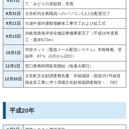
8月1日
て「みどりの奨励賞」受賞
8月31日
太良町内全教職員へのパソコン1人1台配置完了
9月11日
大浦中屋内運動場解体工事完了および起工式
糸岐漁港海岸保全施設整備事業完了（平成16年度着
9月13日
工・護岸672m）
学校ネット（緊急メール配信システム）本格稼働、登
10月1日
録率 87％（6月から試行）
12月1日
窓口業務時間延長開始（毎週火曜日）
太良町文化財調査報告書「伊福城跡－国道207号線道
12月20日
路改良工事に伴う埋蔵文化財発掘調査報告－」刊行
平成20年