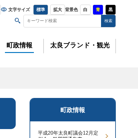
文字サイズ
標準
拡大
背景色
白
青
黒
町政情報
太良ブランド・観光
町政情報
平成20年太良町議会12月定