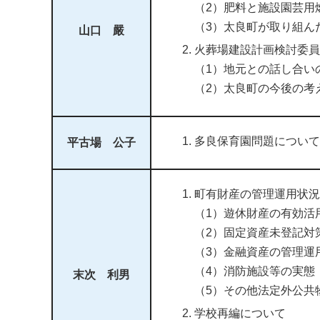
（2）肥料と施設園芸用
（3）太良町が取り組ん
山口 嚴
火葬場建設計画検討委員
（1）地元との話し合い
（2）太良町の今後の考
多良保育園問題について
平古場 公子
町有財産の管理運用状況
（1）遊休財産の有効活
（2）固定資産未登記対
（3）金融資産の管理運
（4）消防施設等の実態
末次 利男
（5）その他法定外公共
学校再編について