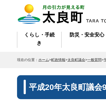
くらし・手続
防災・安全安心
き
現在の位置：
ホーム
>
町政情報
>
太良町議会
>
一般質問
>
平成20年太良町議会