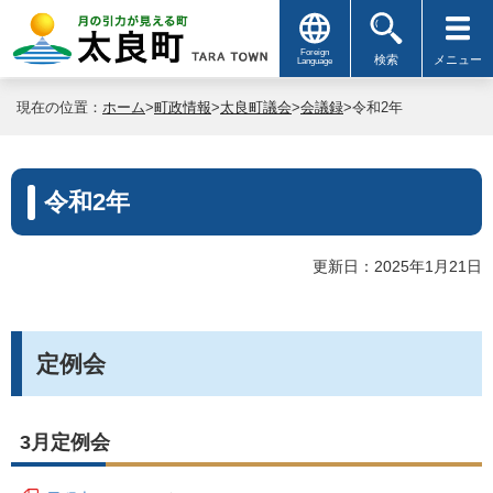
Foreign
検索
メニュー
Language
現在の位置：
ホーム
>
町政情報
>
太良町議会
>
会議録
>令和2年
令和2年
更新日：2025年1月21日
定例会
3月定例会