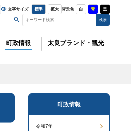
文字サイズ
標準
拡大
背景色
白
青
黒
町政情報
太良ブランド・観光
町政情報
令和7年