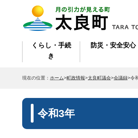
くらし・手続
防災・安全安心
き
現在の位置：
ホーム
>
町政情報
>
太良町議会
>
会議録
>令
令和3年