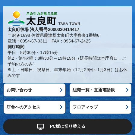
法人番号2000020414417
太良町役場
〒849-1698 佐賀県藤津郡太良町大字多良1番地6
電話：0954-67-0311 FAX：0954-67-2425
開庁時間
平日：8時30分～17時15分
第2・第4火曜：8時30分～19時15分（延長時間は本庁窓口・ご
予約の方のみ）
※土・日曜日、祝祭日、年末年始（12月29日～1月3日）はお休
みです
お問い合わせ
組織一覧・直通電話帳
庁舎へのアクセス
フロアマップ
PC版に切り替える