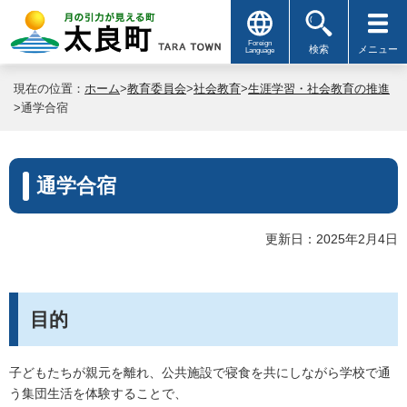
Foreign
検索
メニュー
Language
現在の位置：
ホーム
>
教育委員会
>
社会教育
>
生涯学習・社会教育の推進
>通学合宿
通学合宿
更新日：2025年2月4日
目的
子どもたちが親元を離れ、公共施設で寝食を共にしながら学校で通
う集団生活を体験することで、