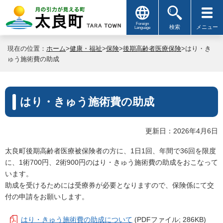
Foreign
検索
メニュー
Language
現在の位置：
ホーム
>
健康・福祉
>
保険
>
後期高齢者医療保険
>はり・き
ゅう施術費の助成
はり・きゅう施術費の助成
更新日：2026年4月6日
太良町後期高齢者医療被保険者の方に、1日1回、年間で36回を限度
に、1術700円、2術900円のはり・きゅう施術費の助成をおこなって
います。
助成を受けるためには受療券が必要となりますので、保険係にて交
付の申請をお願いします。
はり・きゅう施術費の助成について
(PDFファイル; 286KB)