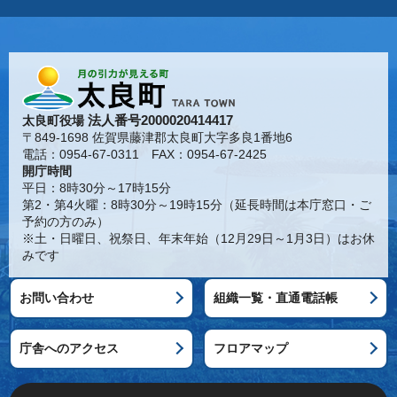
法人番号2000020414417
太良町役場
〒849-1698 佐賀県藤津郡太良町大字多良1番地6
電話：0954-67-0311 FAX：0954-67-2425
開庁時間
平日：8時30分～17時15分
第2・第4火曜：8時30分～19時15分（延長時間は本庁窓口・ご
予約の方のみ）
※土・日曜日、祝祭日、年末年始（12月29日～1月3日）はお休
みです
お問い合わせ
組織一覧・直通電話帳
庁舎へのアクセス
フロアマップ