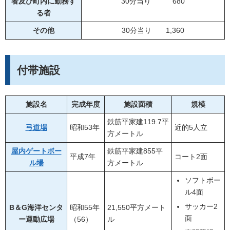
者及び町内に勤務す
30分当り 680
る者
その他
30分当り 1,360
付帯施設
施設名
完成年度
施設面積
規模
鉄筋平家建119.7平
弓道場
昭和53年
近的5人立
方メートル
屋内ゲートボー
鉄筋平家建855平
平成7年
コート2面
ル場
方メートル
ソフトボー
ル4面
サッカー2
B＆G海洋センタ
昭和55年
21,550平方メート
面
ー運動広場
（56）
ル