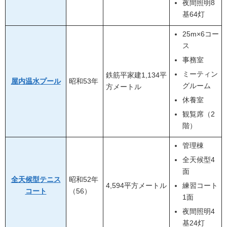
夜間照明8
基64灯
25m×6コー
ス
事務室
ミーティン
鉄筋平家建1,134平
屋内温水プール
昭和53年
グルーム
方メートル
休養室
観覧席（2
階）
管理棟
全天候型4
面
全天候型テニス
昭和52年
4,594平方メートル
練習コート
コート
（56）
1面
夜間照明4
基24灯