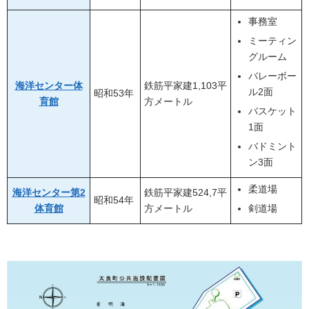
事務室
ミーティン
グルーム
バレーボー
海洋センター体
鉄筋平家建1,103平
ル2面
昭和53年
育館
方メートル
バスケット
1面
バドミント
ン3面
柔道場
海洋センター第2
鉄筋平家建524,7平
昭和54年
体育館
方メートル
剣道場