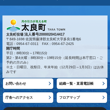
法人番号2000020414417
太良町役場
〒849-1698 佐賀県藤津郡太良町大字多良1番地6
電話：0954-67-0311 FAX：0954-67-2425
開庁時間
平日：8時30分～17時15分
第2・第4火曜：8時30分～19時15分（延長時間は本庁窓口・ご
予約の方のみ）
※土・日曜日、祝祭日、年末年始（12月29日～1月3日）はお休
みです
お問い合わせ
組織一覧・直通電話帳
庁舎へのアクセス
フロアマップ