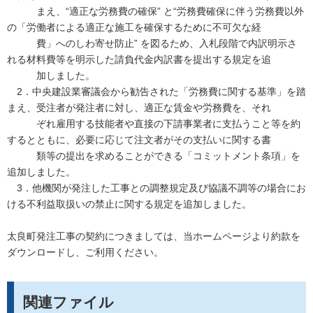
まえ、
“
適正な労務費の確保
”
と
“
労務費確保に伴う労務費以外
の「労働者による適正な施工を確保するために不可欠な経
費」へのしわ寄せ防止
”
を図るため、入札段階で内訳明示さ
れる材料費等を明示した請負代金内訳書を提出する規定を追
加しました。
2
．中央建設業審議会から勧告された「労務費に関する基準」を踏
まえ、受注者が発注者に対し、適正な賃金や労務費を、それ
ぞれ雇用する技能者や直接の下請事業者に支払うこと等を約
するとともに、必要に応じて注文者がその支払いに関する書
類等の提出を求めることができる「コミットメント条項」を
追加しました。
3
．他機関が発注した工事との調整規定及び協議不調等の場合にお
ける不利益取扱いの禁止に関する規定を追加しました。
太良町発注工事の契約につきましては、当ホームページより約款を
ダウンロードし、ご利用ください。
関連ファイル