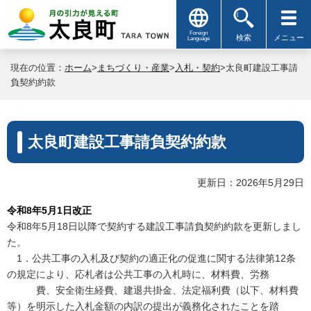
Foreign
検索
メニュー
Language
現在の位置：
ホーム
>
まちづくり・産業
>
入札・契約
>太良町建設工事請
負契約約款
太良町建設工事請負契約約款
更新日：2026年5月29日
令和8
年5月1日改正
令和8年5月18日以降で契約する建設工事請負契約約款を更新しまし
た。
1
．公共工事の入札及び契約の適正化の促進に関する法律第
12
条
の規定により、応札者は公共工事の入札時に、材料費、労務
費、安全衛生経費、建退共掛金、法定福利費（以下、材料費
等）を明示した入札金額の内訳の提出が義務化されたことを踏