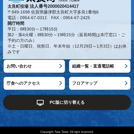
法人番号2000020414417
太良町役場
〒849-1698 佐賀県藤津郡太良町大字多良1番地6
電話：0954-67-0311 FAX：0954-67-2425
開庁時間
平日：8時30分～17時15分
第2・第4火曜：8時30分～19時15分（延長時間は本庁窓口・ご
予約の方のみ）
※土・日曜日、祝祭日、年末年始（12月29日～1月3日）はお休
みです
お問い合わせ
組織一覧・直通電話帳
庁舎へのアクセス
フロアマップ
PC版に切り替える
Copyright Tara Town. All right reserved.