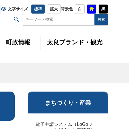
文字サイズ
標準
拡大
背景色
白
青
黒
町政情報
太良ブランド・観光
まちづくり・産業
電子申請システム（LoGoフ