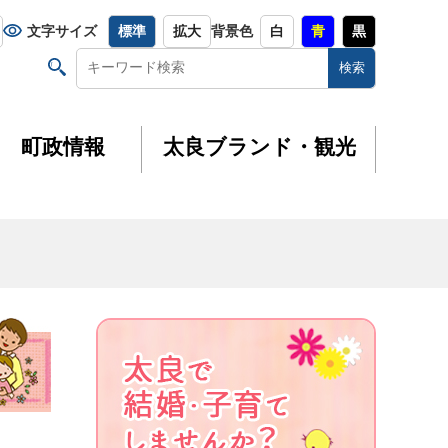
文字サイズ
標準
拡大
背景色
白
青
黒
町政情報
太良ブランド・観光