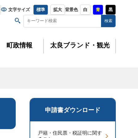
文字サイズ
標準
拡大
背景色
白
青
黒
町政情報
太良ブランド・観光
申請書ダウンロード
戸籍・住民票・税証明に関す