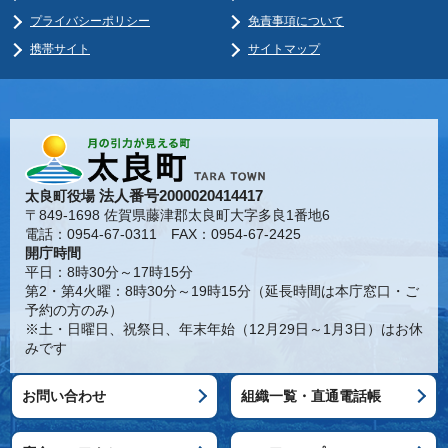
プライバシーポリシー
免責事項について
携帯サイト
サイトマップ
法人番号2000020414417
太良町役場
〒849-1698 佐賀県藤津郡太良町大字多良1番地6
電話：0954-67-0311 FAX：0954-67-2425
開庁時間
平日：8時30分～17時15分
第2・第4火曜：8時30分～19時15分（延長時間は本庁窓口・ご
予約の方のみ）
※土・日曜日、祝祭日、年末年始（12月29日～1月3日）はお休
みです
お問い合わせ
組織一覧・直通電話帳