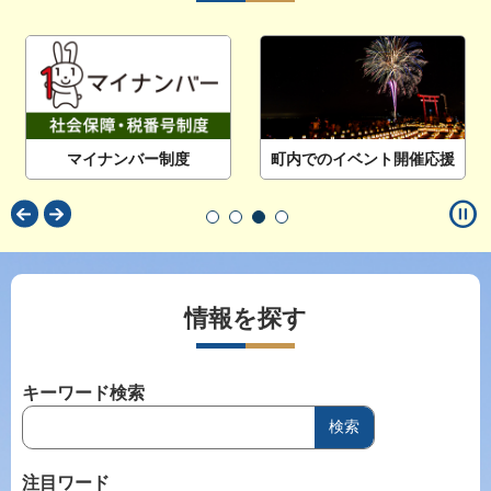
マイナンバー制度
町内でのイベント開催応援
pause_circle
情報を探す
キーワード検索
注目ワード