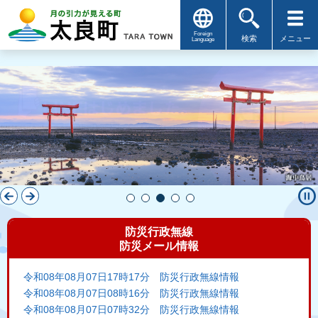
Foreign
検索
メニュー
Language
pause_circle
防災行政無線
防災メール情報
令和08年08月07日17時17分 防災行政無線情報
令和08年08月07日08時16分 防災行政無線情報
令和08年08月07日07時32分 防災行政無線情報