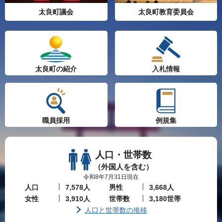
太良町議会
太良町教育委員会
太良町の紹介
入札情報
職員採用
例規集
人口・世帯数
（外国人を含む）
令和8年7月31日現在
人口
7,578人
男性
3,668人
女性
3,910人
世帯数
3,180世帯
人口と世帯数の推移