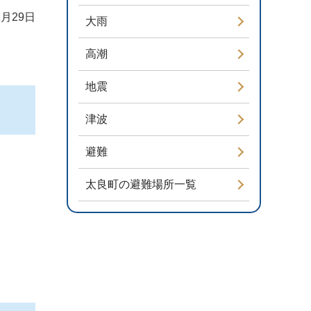
1月29日
大雨
高潮
地震
津波
避難
太良町の避難場所一覧