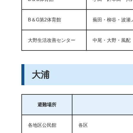
B＆G第2体育館
蕪田・柳谷・波瀬
大野生活改善センター
中尾・大野・風配
大浦
避難場所
各地区公民館
各区