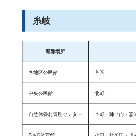
糸岐
避難場所
各地区公民館
各区
中央公民館
北町
自然休養村管理センター
本町・陣ノ内・嘉
B＆G体育館
小田・針牟田・川