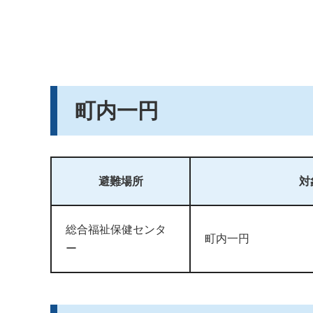
町内一円
避難場所
対
総合福祉保健センタ
町内一円
ー