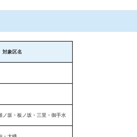
対象区名
瀬ノ坂・板ノ坂・三里・御手水
内・大峰