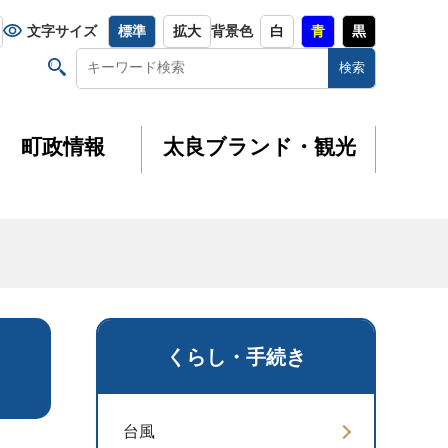
文字サイズ
標準
拡大
背景色
白
青
黒
町政情報
太良ブランド・観光
くらし・手続き
台風