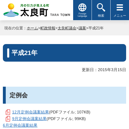
Foreign
検索
メニュー
Language
現在の位置：
ホーム
>
町政情報
>
太良町議会
>
議案
>平成21年
平成21年
更新日：2015年3月15日
定例会
12月定例会議案結果
(PDFファイル; 107KB)
9月定例会議案結果
(PDFファイル; 99KB)
6月定例会議案結果