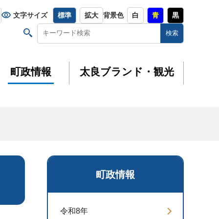
文字サイズ
標準
拡大
背景色
白
青
黒
町政情報
太良ブランド・観光
町政情報
令和8年