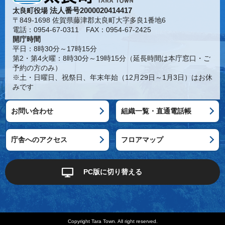
法人番号2000020414417
太良町役場
〒849-1698 佐賀県藤津郡太良町大字多良1番地6
電話：0954-67-0311 FAX：0954-67-2425
開庁時間
平日：8時30分～17時15分
第2・第4火曜：8時30分～19時15分（延長時間は本庁窓口・ご
予約の方のみ）
※土・日曜日、祝祭日、年末年始（12月29日～1月3日）はお休
みです
お問い合わせ
組織一覧・直通電話帳
庁舎へのアクセス
フロアマップ
PC版に切り替える
Copyright Tara Town. All right reserved.