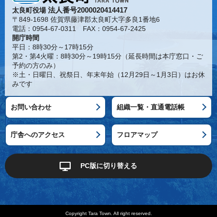
法人番号2000020414417
太良町役場
〒849-1698 佐賀県藤津郡太良町大字多良1番地6
電話：0954-67-0311 FAX：0954-67-2425
開庁時間
平日：8時30分～17時15分
第2・第4火曜：8時30分～19時15分（延長時間は本庁窓口・ご
予約の方のみ）
※土・日曜日、祝祭日、年末年始（12月29日～1月3日）はお休
みです
お問い合わせ
組織一覧・直通電話帳
庁舎へのアクセス
フロアマップ
PC版に切り替える
Copyright Tara Town. All right reserved.