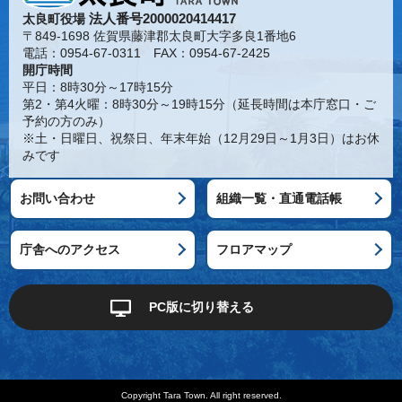
法人番号2000020414417
太良町役場
〒849-1698 佐賀県藤津郡太良町大字多良1番地6
電話：0954-67-0311 FAX：0954-67-2425
開庁時間
平日：8時30分～17時15分
第2・第4火曜：8時30分～19時15分（延長時間は本庁窓口・ご
予約の方のみ）
※土・日曜日、祝祭日、年末年始（12月29日～1月3日）はお休
みです
お問い合わせ
組織一覧・直通電話帳
庁舎へのアクセス
フロアマップ
PC版に切り替える
Copyright Tara Town. All right reserved.