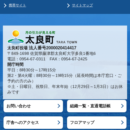
携帯サイト
サイトマップ
法人番号2000020414417
太良町役場
〒849-1698 佐賀県藤津郡太良町大字多良1番地6
電話：0954-67-0311 FAX：0954-67-2425
開庁時間
平日：8時30分～17時15分
第2・第4火曜：8時30分～19時15分（延長時間は本庁窓口・ご
予約の方のみ）
※土・日曜日、祝祭日、年末年始（12月29日～1月3日）はお休
みです
お問い合わせ
組織一覧・直通電話帳
庁舎へのアクセス
フロアマップ