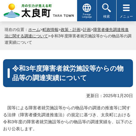
Foreign
検索
メニュー
Language
現在の位置：
ホーム
>
町政情報
>
政策・計画
>
計画
>
障害者優先調達推進
法に関する調達について
>令和3年度障害者就労施設等からの物品等の調
達実績について
令和3年度障害者就労施設等からの物
品等の調達実績について
更新日：2025年1月20日
国等による障害者就労施設等からの物品等の調達の推進等に関す
る法律（障害者優先調達推進法）の規定に基づき、太良町における
令和3年度の障害者就労施設等からの物品等の調達実績を、以下のと
おり公表します。