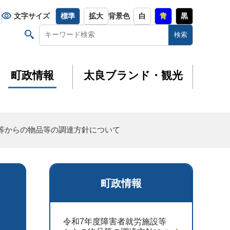
文字サイズ
標準
拡大
背景色
白
青
黒
町政情報
太良ブランド・観光
設等からの物品等の調達方針について
町政情報
令和7年度障害者就労施設等