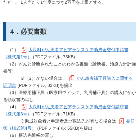
ただし、1人当たり1年度につき2万円を上限とする。
4．必要書類
（1）
太良町がん患者アピアランスケア助成金交付申請書
（様式第1号）
(PDFファイル; 75KB)
（2）がんと診断されたことのわかる書類（診断書、治療方針計画
書等）
※（2）がない場合は、
がん患者補正具購入に関する
証明書
(PDFファイル; 83KB)を提出
（3）医療用補正具（医療用ウィッグ、乳房補正具）の購入にかか
る領収書の写し
（4）
太良町がん患者アピアランスケア助成金交付請求書
（様式第3号）
(PDFファイル; 71KB)
※助成対象者と申請者及び振込先が異なる場合は
委任
状（様式第4号）
(PDFファイル; 55KB)を提出
（5）振込先通帳の写し