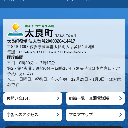
法人番号2000020414417
太良町役場
〒849-1698 佐賀県藤津郡太良町大字多良1番地6
電話：0954-67-0311 FAX：0954-67-2425
開庁時間
平日：8時30分～17時15分
第2・第4火曜：8時30分～19時15分（延長時間は本庁窓口・ご
予約の方のみ）
※土・日曜日、祝祭日、年末年始（12月29日～1月3日）はお休
みです
お問い合わせ
組織一覧・直通電話帳
庁舎へのアクセス
フロアマップ