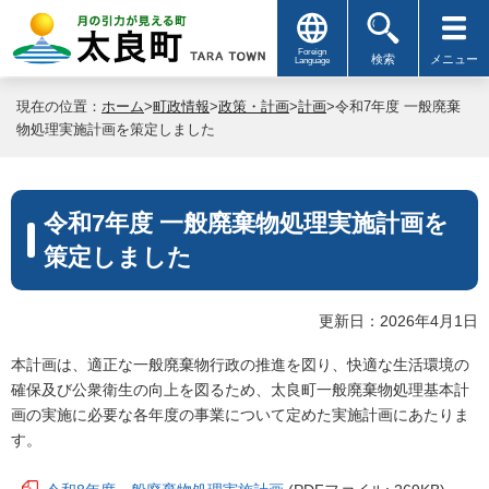
Foreign
検索
メニュー
Language
現在の位置：
ホーム
>
町政情報
>
政策・計画
>
計画
>令和7年度 一般廃棄
物処理実施計画を策定しました
令和7年度 一般廃棄物処理実施計画を
策定しました
更新日：2026年4月1日
本計画は、適正な一般廃棄物行政の推進を図り、快適な生活環境の
確保及び公衆衛生の向上を図るため、太良町一般廃棄物処理基本計
画の実施に必要な各年度の事業について定めた実施計画にあたりま
す。