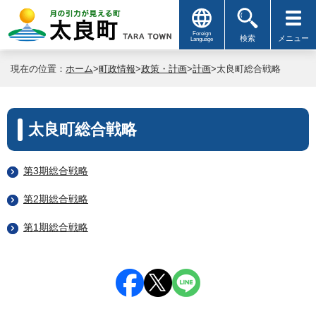
Foreign
検索
メニュー
Language
現在の位置：
ホーム
>
町政情報
>
政策・計画
>
計画
>太良町総合戦略
太良町総合戦略
第3期総合戦略
第2期総合戦略
第1期総合戦略