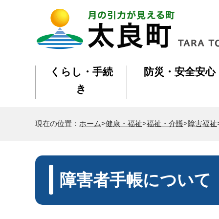
くらし・手続
防災・安全安心
き
現在の位置：
ホーム
>
健康・福祉
>
福祉・介護
>
障害福祉
障害者手帳について