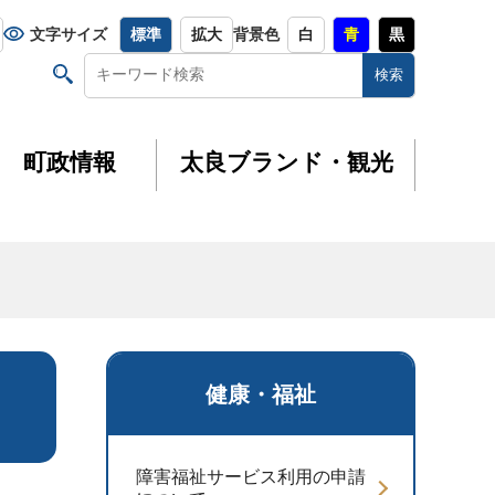
文字サイズ
標準
拡大
背景色
白
青
黒
町政情報
太良ブランド・観光
健康・福祉
障害福祉サービス利用の申請