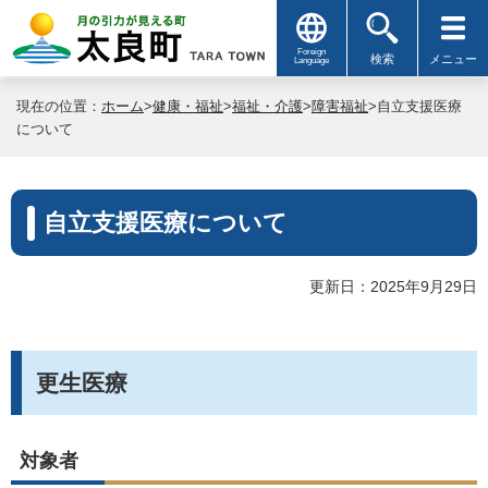
Foreign
検索
メニュー
Language
現在の位置：
ホーム
>
健康・福祉
>
福祉・介護
>
障害福祉
>自立支援医療
について
自立支援医療について
更新日：2025年9月29日
更生医療
対象者