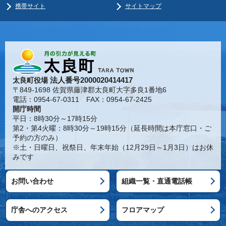
携帯サイト
サイトマップ
法人番号2000020414417
太良町役場
〒849-1698 佐賀県藤津郡太良町大字多良1番地6
電話：0954-67-0311 FAX：0954-67-2425
開庁時間
平日：8時30分～17時15分
第2・第4火曜：8時30分～19時15分（延長時間は本庁窓口・ご
予約の方のみ）
※土・日曜日、祝祭日、年末年始（12月29日～1月3日）はお休
みです
お問い合わせ
組織一覧・直通電話帳
庁舎へのアクセス
フロアマップ