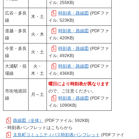
イル; 255KB)
広谷・多良
時刻表・路線図
(PDFファ
木・土
線
イル; 523KB)
道越・多良
時刻表・路線図
(PDFファ
火・木
線
イル; 420KB)
今里・多良
時刻表・路線図
(PDFファ
火・土
線
イル; 492KB)
大浦駅・役
火・
時刻表・路線図
(PDFファ
場線
木・土
イル; 436KB)
曜日により時刻表が異なります
市街地巡回
ので、ご注意ください。
月～土
線
時刻表・路線図
(PDFファ
イル; 1090KB)
路線図（全体）
(PDFファイル; 592KB)
・時刻表パンフレットはこちらから
太良町コミュニティバス時刻表パンフレット
(PDFファイ