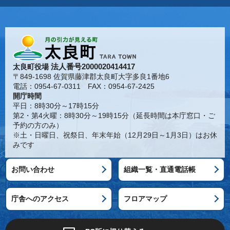
法人番号2000020414417
太良町役場
〒849-1698 佐賀県藤津郡太良町大字多良1番地6
電話：0954-67-0311 FAX：0954-67-2425
開庁時間
平日：8時30分～17時15分
第2・第4火曜：8時30分～19時15分（延長時間は本庁窓口・ご
予約の方のみ）
※土・日曜日、祝祭日、年末年始（12月29日～1月3日）はお休
みです
お問い合わせ
組織一覧・直通電話帳
庁舎へのアクセス
フロアマップ