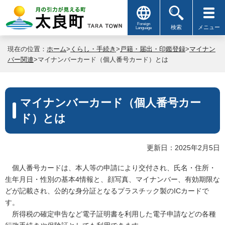
Foreign
検索
メニュー
Language
現在の位置：
ホーム
>
くらし・手続き
>
戸籍・届出・印鑑登録
>
マイナン
バー関連
>マイナンバーカード（個人番号カード）とは
マイナンバーカード（個人番号カー
ド）とは
更新日：2025年2月5日
個人番号カードは、本人等の申請により交付され、氏名・住所・
生年月日・性別の基本4情報と、顔写真、マイナンバー、有効期限な
どが記載され、公的な身分証となるプラスチック製のICカードで
す。
所得税の確定申告など電子証明書を利用した電子申請などの各種