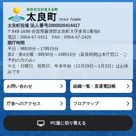
法人番号2000020414417
太良町役場
〒849-1698 佐賀県藤津郡太良町大字多良1番地6
電話：0954-67-0311 FAX：0954-67-2425
開庁時間
平日：8時30分～17時15分
第2・第4火曜：8時30分～19時15分（延長時間は本庁窓口・ご
予約の方のみ）
※土・日曜日、祝祭日、年末年始（12月29日～1月3日）はお休
みです
お問い合わせ
組織一覧・直通電話帳
庁舎へのアクセス
フロアマップ
PC版に切り替える